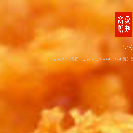
い
とんかつ懐石 こざくら〒444-1324 愛知県高浜市碧